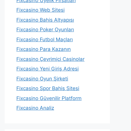
Fixcasino Üyelik Fırsatları
Fixcasino Web Sitesi
Fixcasino Bahis Altyapısı
Fixcasino Poker Oyunları
Fixcasino Futbol Maçları
Fixcasino Para Kazanın
Fixcasino Çevrimiçi Casinolar
Fixcasino Yeni Giriş Adresi
Fixcasino Oyun Şirketi
Fixcasino Spor Bahis Sitesi
Fixcasino Güvenilir Platform
Fixcasino Analiz