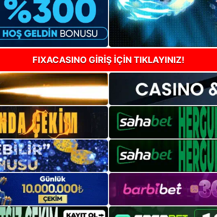
FIXACASINO GİRİŞ İÇİN TIKLAYINIZ!