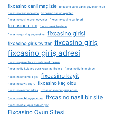
fixcasino canli maç izle
fixcasino canlı bahis güvenilir midir
fixcasino canlı i̇nceleme
fixcasino casino oyunları
fixcasino casino promosyonlar
fixcasino casino sahipleri
fixcasino com
fixcasino ek faydalar
fixcasino girisi
fixcasino gaming seçenekler
fixcasino giriş
fixcasino giris twitter
fixcasino giriş adresi
fixcasino güvenlik casino hizmet masası
fixcasino i̇le kolayca para kazanabilirsiniz
fixcasino i̇letişim süreci
fixcasino kayit
fixcasino katılımcı i̇lgisi
fixcasino kaç oldu
fixcasino kayıt doğru
fixcasino mevcut adres
fixcasino mevcut giriş adresi
fixcasino nasil bir site
fixcasino mobil uygulaması
fixcasino nasıl gelir elde ediyor
Fixcasino Oyun Sitesi