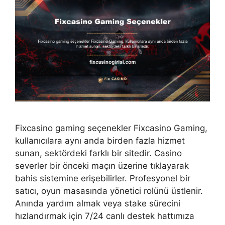
Fixcasino gaming seçenekler Fixcasino Gaming,
kullanıcılara aynı anda birden fazla hizmet
sunan, sektördeki farklı bir sitedir. Casino
severler bir önceki maçın üzerine tıklayarak
bahis sistemine erişebilirler. Profesyonel bir
satıcı, oyun masasında yönetici rolünü üstlenir.
Anında yardım almak veya stake sürecini
hızlandırmak için 7/24 canlı destek hattımıza