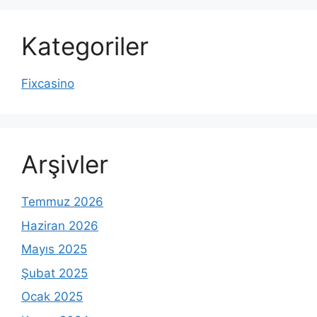
Kategoriler
Fixcasino
Arşivler
Temmuz 2026
Haziran 2026
Mayıs 2025
Şubat 2025
Ocak 2025