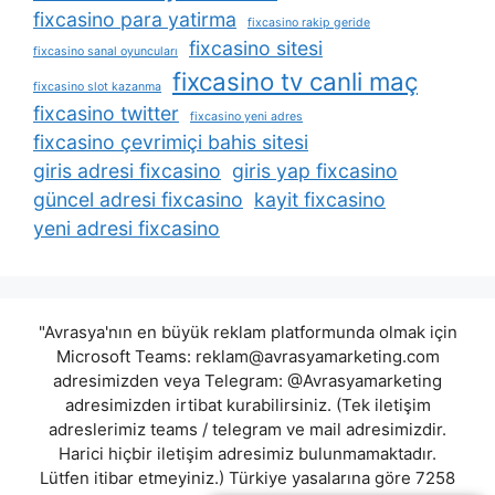
fixcasino para yatirma
fixcasino rakip geride
fixcasino sitesi
fixcasino sanal oyuncuları
fixcasino tv canli maç
fixcasino slot kazanma
fixcasino twitter
fixcasino yeni adres
fixcasino çevrimiçi bahis sitesi
giris adresi fixcasino
giris yap fixcasino
güncel adresi fixcasino
kayit fixcasino
yeni adresi fixcasino
"Avrasya'nın en büyük reklam platformunda olmak için
Microsoft Teams:
reklam@avrasyamarketing.com
adresimizden veya Telegram: @Avrasyamarketing
adresimizden irtibat kurabilirsiniz. (Tek iletişim
adreslerimiz teams / telegram ve mail adresimizdir.
Harici hiçbir iletişim adresimiz bulunmamaktadır.
Lütfen itibar etmeyiniz.) Türkiye yasalarına göre 7258