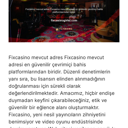
Fixcasino mevcut adres Fixcasino mevcut
adresi en güvenilir çevrimiçi bahis
platformlarından biridir. Düzenli denetimlerin
yanı sıra, bu lisansın elinden alınmadığının
doğrulanması için sürekli olarak
değerlendirilmektedir. Amacımız, hiçbir endişe
duymadan keyfini çıkarabileceğiniz, etik ve
güvenilir bir eğlence alanı oluşturmaktır.
Fixcasino, yeni nesil yayıncıların zihniyetini
benimsiyor ve video oyunu endüstrisinde