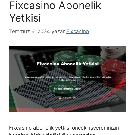
Fixcasino Abonelik
Yetkisi
Temmuz 6, 2024
yazar
Fixcasino
Fixcasino abonelik yetkisi önceki işvereninizin