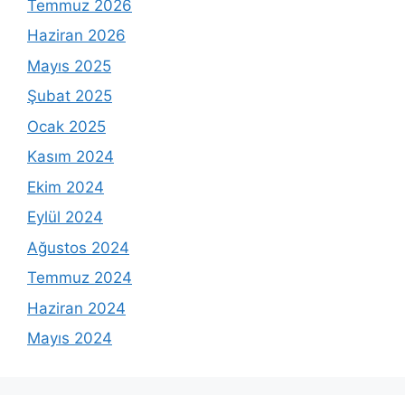
Temmuz 2026
Haziran 2026
Mayıs 2025
Şubat 2025
Ocak 2025
Kasım 2024
Ekim 2024
Eylül 2024
Ağustos 2024
Temmuz 2024
Haziran 2024
Mayıs 2024