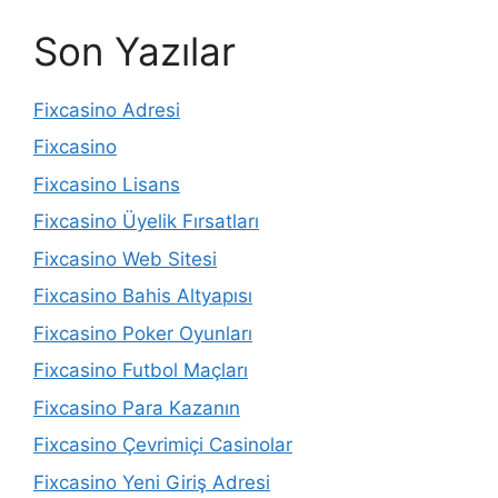
Son Yazılar
Fixcasino Adresi
Fixcasino
Fixcasino Lisans
Fixcasino Üyelik Fırsatları
Fixcasino Web Sitesi
Fixcasino Bahis Altyapısı
Fixcasino Poker Oyunları
Fixcasino Futbol Maçları
Fixcasino Para Kazanın
Fixcasino Çevrimiçi Casinolar
Fixcasino Yeni Giriş Adresi