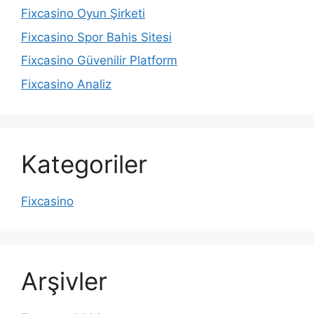
Fixcasino Oyun Şirketi
Fixcasino Spor Bahis Sitesi
Fixcasino Güvenilir Platform
Fixcasino Analiz
Kategoriler
Fixcasino
Arşivler