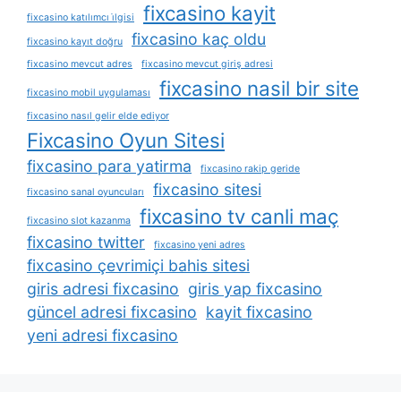
fixcasino kayit
fixcasino katılımcı i̇lgisi
fixcasino kaç oldu
fixcasino kayıt doğru
fixcasino mevcut adres
fixcasino mevcut giriş adresi
fixcasino nasil bir site
fixcasino mobil uygulaması
fixcasino nasıl gelir elde ediyor
Fixcasino Oyun Sitesi
fixcasino para yatirma
fixcasino rakip geride
fixcasino sitesi
fixcasino sanal oyuncuları
fixcasino tv canli maç
fixcasino slot kazanma
fixcasino twitter
fixcasino yeni adres
fixcasino çevrimiçi bahis sitesi
giris adresi fixcasino
giris yap fixcasino
güncel adresi fixcasino
kayit fixcasino
yeni adresi fixcasino