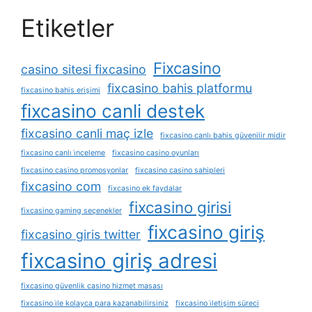
Etiketler
Fixcasino
casino sitesi fixcasino
fixcasino bahis platformu
fixcasino bahis erişimi
fixcasino canli destek
fixcasino canli maç izle
fixcasino canlı bahis güvenilir midir
fixcasino canlı i̇nceleme
fixcasino casino oyunları
fixcasino casino promosyonlar
fixcasino casino sahipleri
fixcasino com
fixcasino ek faydalar
fixcasino girisi
fixcasino gaming seçenekler
fixcasino giriş
fixcasino giris twitter
fixcasino giriş adresi
fixcasino güvenlik casino hizmet masası
fixcasino i̇le kolayca para kazanabilirsiniz
fixcasino i̇letişim süreci