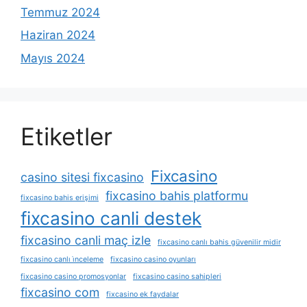
Temmuz 2024
Haziran 2024
Mayıs 2024
Etiketler
Fixcasino
casino sitesi fixcasino
fixcasino bahis platformu
fixcasino bahis erişimi
fixcasino canli destek
fixcasino canli maç izle
fixcasino canlı bahis güvenilir midir
fixcasino canlı i̇nceleme
fixcasino casino oyunları
fixcasino casino promosyonlar
fixcasino casino sahipleri
fixcasino com
fixcasino ek faydalar