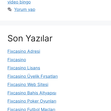
video bingo
Yorum yap
Son Yazılar
Fixcasino Adresi
Fixcasino
Fixcasino Lisans
Fixcasino Üyelik Fırsatları
Fixcasino Web Sitesi
Fixcasino Bahis Altyapısı
Fixcasino Poker Oyunları
Fixcasino Futbol Maçları