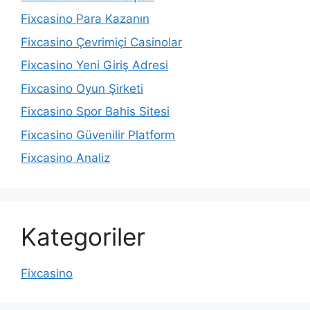
Fixcasino Para Kazanın
Fixcasino Çevrimiçi Casinolar
Fixcasino Yeni Giriş Adresi
Fixcasino Oyun Şirketi
Fixcasino Spor Bahis Sitesi
Fixcasino Güvenilir Platform
Fixcasino Analiz
Kategoriler
Fixcasino