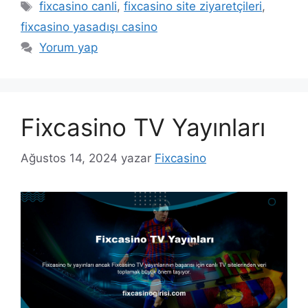
Etiketler
fixcasino canli
,
fixcasino site ziyaretçileri
,
fixcasino yasadışı casino
Yorum yap
Fixcasino TV Yayınları
Ağustos 14, 2024
yazar
Fixcasino