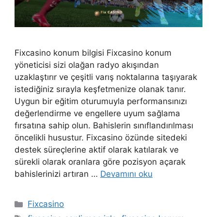
Fixcasino konum bilgisi Fixcasino konum
yöneticisi sizi olağan radyo akışından
uzaklaştırır ve çeşitli varış noktalarına taşıyarak
istediğiniz sırayla keşfetmenize olanak tanır.
Uygun bir eğitim oturumuyla performansınızı
değerlendirme ve engellere uyum sağlama
fırsatına sahip olun. Bahislerin sınıflandırılması
öncelikli husustur. Fixcasino özünde sitedeki
destek süreçlerine aktif olarak katılarak ve
sürekli olarak oranlara göre pozisyon açarak
bahislerinizi artıran …
Devamını oku
Kategoriler
Fixcasino
Etiketler