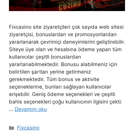
Fixcasino site ziyaretçileri çok sayıda web sitesi
ziyaretçisi, bonuslardan ve promosyonlardan
yararlanarak çevrimiçi deneyimlerini geliştirebilir.
Siteye üye olan ve hesabına ödeme yapan tüm
kullanıcılar çeşitli bonuslardan
yararlanabilmektedir. Bonusu alabilmeniz için
belirtilen şartları yerine getirmeniz
gerekmektedir. Tüm bonus ve aktivite
seçeneklerine, bunları sağlayan kullanıcılar
erişebilir. Geniş ödeme seçenekleri ve çeşitli
bahis seçenekleri çoğu kullanıcının ilgisini çekti.
…
Devamını oku
Kategoriler
Fixcasino