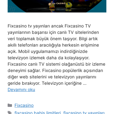
Fixcasino tv yayınları ancak Fixcasino TV
yayınlarının başarısı için canlı TV sitelerinden
veri toplamak büyük önem taşıyor. Bilgi artık
akıllı telefonları aracılığıyla herkesin erişimine
açık. Mobil uygulamamızı indirdiğinizde
televizyon izlemek daha da kolaylaşıyor.
Fixcasino canlı TV sistemi olağanüstü bir izleme
deneyimi sağlar. Fixcasino popülerlik açısından
diğer web sitelerini ve televizyon yayınlarını
geride bırakıyor. Televizyon içeriğine …
Devamını oku
Kategoriler
Fixcasino
Etiketler
fixcasino bahis limitleri
,
fixcasino tv yayınları
,