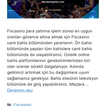
Fixcasino para yatırma işlem süresi en uygun
oranları güvence altına almak için Fixcasino
canlı bahis bölümünden yararlanın. Ön bahis
bölümünde yapılan tüm bahislere canlı bahis
bölümünde de ulaşabilirsiniz. Üstelik online
bahis platformlarının gereksinimlerinden biri
olan oranlar sürekli dalgalanıyor. Aslında
gelirimizi artırmak için bu değişimlere uyum
sağlamamız gerekiyor. Bahis sitesinin televizyon
bölümüne de giriş yapabilirsiniz. Maçlara …
Devamını oku
Kategoriler
Fixcasino