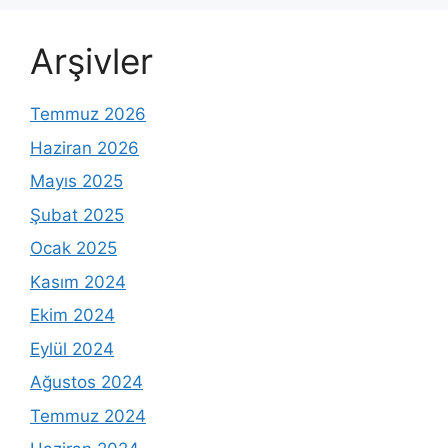
Arşivler
Temmuz 2026
Haziran 2026
Mayıs 2025
Şubat 2025
Ocak 2025
Kasım 2024
Ekim 2024
Eylül 2024
Ağustos 2024
Temmuz 2024