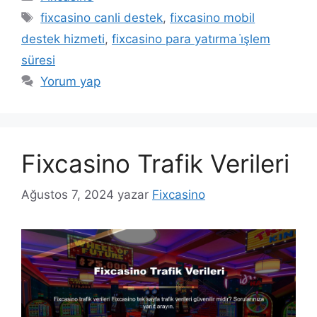
Etiketler
fixcasino canli destek
,
fixcasino mobil
destek hizmeti
,
fixcasino para yatırma i̇şlem
süresi
Yorum yap
Fixcasino Trafik Verileri
Ağustos 7, 2024
yazar
Fixcasino