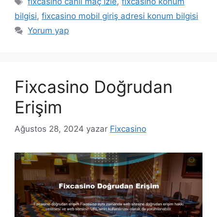
fixcasino canli maç izle
,
fixcasino konum
bilgisi
,
fixcasino mobil giriş adresi konum bilgisi
Yorum yap
Fixcasino Doğrudan
Erişim
Ağustos 28, 2024
yazar
Fixcasino