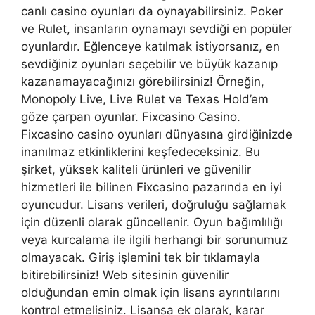
canlı casino oyunları da oynayabilirsiniz. Poker
ve Rulet, insanların oynamayı sevdiği en popüler
oyunlardır. Eğlenceye katılmak istiyorsanız, en
sevdiğiniz oyunları seçebilir ve büyük kazanıp
kazanamayacağınızı görebilirsiniz! Örneğin,
Monopoly Live, Live Rulet ve Texas Hold’em
göze çarpan oyunlar. Fixcasino Casino.
Fixcasino casino oyunları dünyasına girdiğinizde
inanılmaz etkinliklerini keşfedeceksiniz. Bu
şirket, yüksek kaliteli ürünleri ve güvenilir
hizmetleri ile bilinen Fixcasino pazarında en iyi
oyuncudur. Lisans verileri, doğruluğu sağlamak
için düzenli olarak güncellenir. Oyun bağımlılığı
veya kurcalama ile ilgili herhangi bir sorunumuz
olmayacak. Giriş işlemini tek bir tıklamayla
bitirebilirsiniz! Web sitesinin güvenilir
olduğundan emin olmak için lisans ayrıntılarını
kontrol etmelisiniz. Lisansa ek olarak, karar