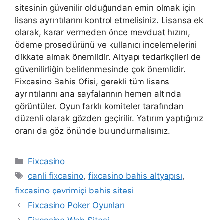
sitesinin güvenilir olduğundan emin olmak için
lisans ayrıntılarını kontrol etmelisiniz. Lisansa ek
olarak, karar vermeden önce mevduat hızını,
ödeme prosedürünü ve kullanıcı incelemelerini
dikkate almak önemlidir. Altyapı tedarikçileri de
güvenilirliğin belirlenmesinde çok önemlidir.
Fixcasino Bahis Ofisi, gerekli tüm lisans
ayrıntılarını ana sayfalarının hemen altında
görüntüler. Oyun farklı komiteler tarafından
düzenli olarak gözden geçirilir. Yatırım yaptığınız
oranı da göz önünde bulundurmalısınız.
Kategoriler
Fixcasino
Etiketler
canli fixcasino
,
fixcasino bahis altyapısı
,
fixcasino çevrimiçi bahis sitesi
Fixcasino Poker Oyunları