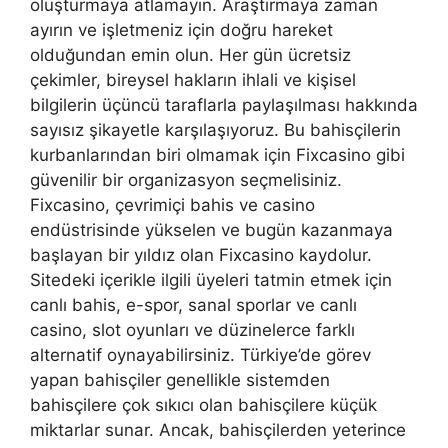
oluşturmaya atlamayın. Araştırmaya zaman
ayırın ve işletmeniz için doğru hareket
olduğundan emin olun. Her gün ücretsiz
çekimler, bireysel hakların ihlali ve kişisel
bilgilerin üçüncü taraflarla paylaşılması hakkında
sayısız şikayetle karşılaşıyoruz. Bu bahisçilerin
kurbanlarından biri olmamak için Fixcasino gibi
güvenilir bir organizasyon seçmelisiniz.
Fixcasino, çevrimiçi bahis ve casino
endüstrisinde yükselen ve bugün kazanmaya
başlayan bir yıldız olan Fixcasino kaydolur.
Sitedeki içerikle ilgili üyeleri tatmin etmek için
canlı bahis, e-spor, sanal sporlar ve canlı
casino, slot oyunları ve düzinelerce farklı
alternatif oynayabilirsiniz. Türkiye’de görev
yapan bahisçiler genellikle sistemden
bahisçilere çok sıkıcı olan bahisçilere küçük
miktarlar sunar. Ancak, bahisçilerden yeterince