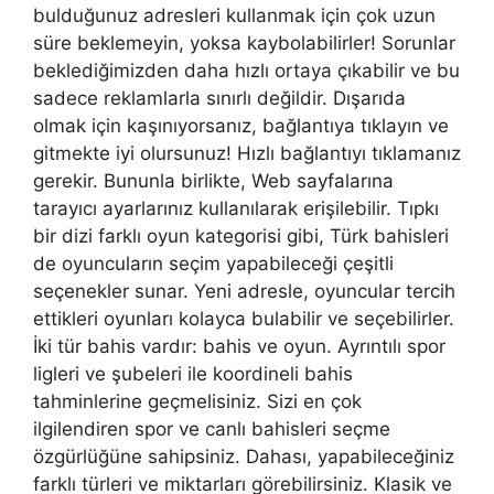
bulduğunuz adresleri kullanmak için çok uzun
süre beklemeyin, yoksa kaybolabilirler! Sorunlar
beklediğimizden daha hızlı ortaya çıkabilir ve bu
sadece reklamlarla sınırlı değildir. Dışarıda
olmak için kaşınıyorsanız, bağlantıya tıklayın ve
gitmekte iyi olursunuz! Hızlı bağlantıyı tıklamanız
gerekir. Bununla birlikte, Web sayfalarına
tarayıcı ayarlarınız kullanılarak erişilebilir. Tıpkı
bir dizi farklı oyun kategorisi gibi, Türk bahisleri
de oyuncuların seçim yapabileceği çeşitli
seçenekler sunar. Yeni adresle, oyuncular tercih
ettikleri oyunları kolayca bulabilir ve seçebilirler.
İki tür bahis vardır: bahis ve oyun. Ayrıntılı spor
ligleri ve şubeleri ile koordineli bahis
tahminlerine geçmelisiniz. Sizi en çok
ilgilendiren spor ve canlı bahisleri seçme
özgürlüğüne sahipsiniz. Dahası, yapabileceğiniz
farklı türleri ve miktarları görebilirsiniz. Klasik ve