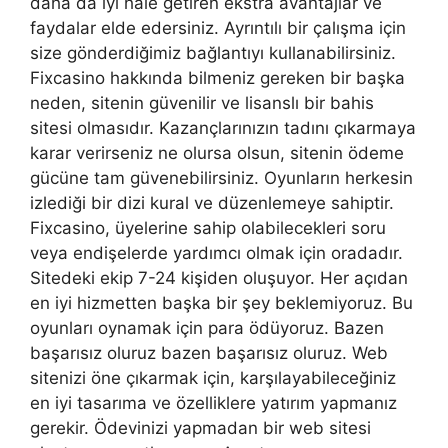
daha da iyi hale getiren ekstra avantajlar ve
faydalar elde edersiniz. Ayrıntılı bir çalışma için
size gönderdiğimiz bağlantıyı kullanabilirsiniz.
Fixcasino hakkında bilmeniz gereken bir başka
neden, sitenin güvenilir ve lisanslı bir bahis
sitesi olmasıdır. Kazançlarınızın tadını çıkarmaya
karar verirseniz ne olursa olsun, sitenin ödeme
gücüne tam güvenebilirsiniz. Oyunların herkesin
izlediği bir dizi kural ve düzenlemeye sahiptir.
Fixcasino, üyelerine sahip olabilecekleri soru
veya endişelerde yardımcı olmak için oradadır.
Sitedeki ekip 7-24 kişiden oluşuyor. Her açıdan
en iyi hizmetten başka bir şey beklemiyoruz. Bu
oyunları oynamak için para ödüyoruz. Bazen
başarısız oluruz bazen başarısız oluruz. Web
sitenizi öne çıkarmak için, karşılayabileceğiniz
en iyi tasarıma ve özelliklere yatırım yapmanız
gerekir. Ödevinizi yapmadan bir web sitesi