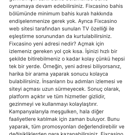
oynamaya devam edebilirsiniz. Fixcasino bahis
bölümünde minimum bahis kuralı hakkında
endişelenmenize gerek yok. Ayrıca Fixcasino
web sitesi tarafından sunulan TV özelliği ile
eşleştirme sorunundan da kurtulabilirsiniz.
Fixcasino yeni adresi nedir? Açmak için
izlemeniz gereken yol çok kısa. İşinizi hızlı bir
şekilde bitirebilmeniz o kadar kolay çünkü hepsi
tek bir yerde. Örneğin, yeni adresi biliyorsanız,
harika bir arama yaparak sonucu kolayca
bulabilirsiniz. İnsanların bu adımları izlemesi ve
siteyi açması uzun sürmeyecek. Sonuç olarak,
platform açıktır ve tüm hizmetler gizlidir,
gezinmeyi ve kullanmayı kolaylaştırır.
Kampanyalarıyla meşgulken, hala diğer
faaliyetlere katılmak için zaman buluyor. Bunu
yaparak, tüm promosyonları değerlendirebilir ve
değişikliklerden para kazanabilirsiniz. Fixcasino