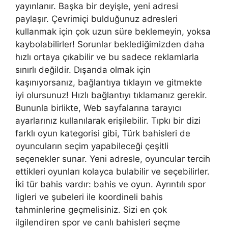
yayınlanır. Başka bir deyişle, yeni adresi
paylaşır. Çevrimiçi bulduğunuz adresleri
kullanmak için çok uzun süre beklemeyin, yoksa
kaybolabilirler! Sorunlar beklediğimizden daha
hızlı ortaya çıkabilir ve bu sadece reklamlarla
sınırlı değildir. Dışarıda olmak için
kaşınıyorsanız, bağlantıya tıklayın ve gitmekte
iyi olursunuz! Hızlı bağlantıyı tıklamanız gerekir.
Bununla birlikte, Web sayfalarına tarayıcı
ayarlarınız kullanılarak erişilebilir. Tıpkı bir dizi
farklı oyun kategorisi gibi, Türk bahisleri de
oyuncuların seçim yapabileceği çeşitli
seçenekler sunar. Yeni adresle, oyuncular tercih
ettikleri oyunları kolayca bulabilir ve seçebilirler.
İki tür bahis vardır: bahis ve oyun. Ayrıntılı spor
ligleri ve şubeleri ile koordineli bahis
tahminlerine geçmelisiniz. Sizi en çok
ilgilendiren spor ve canlı bahisleri seçme