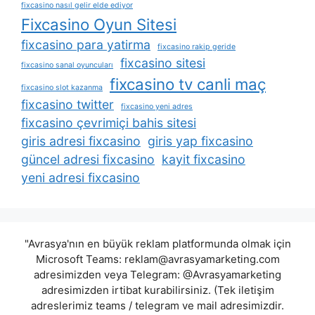
fixcasino nasıl gelir elde ediyor
Fixcasino Oyun Sitesi
fixcasino para yatirma
fixcasino rakip geride
fixcasino sitesi
fixcasino sanal oyuncuları
fixcasino tv canli maç
fixcasino slot kazanma
fixcasino twitter
fixcasino yeni adres
fixcasino çevrimiçi bahis sitesi
giris adresi fixcasino
giris yap fixcasino
güncel adresi fixcasino
kayit fixcasino
yeni adresi fixcasino
"Avrasya'nın en büyük reklam platformunda olmak için
Microsoft Teams:
reklam@avrasyamarketing.com
adresimizden veya Telegram: @Avrasyamarketing
adresimizden irtibat kurabilirsiniz. (Tek iletişim
adreslerimiz teams / telegram ve mail adresimizdir.