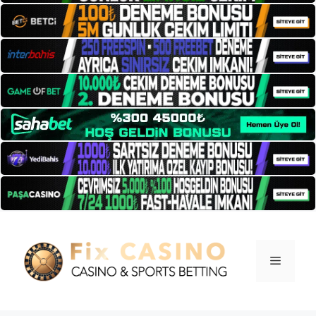
İçeriğe
atla
Menü