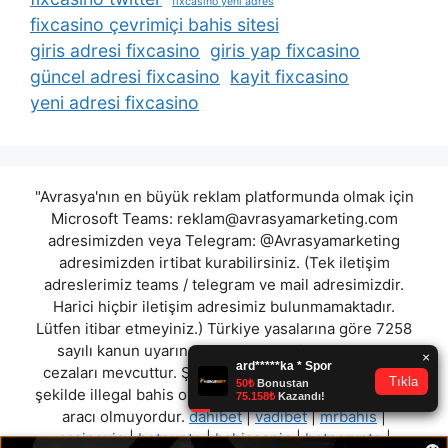
fixcasino yeni adres
fixcasino çevrimiçi bahis sitesi
giris adresi fixcasino
giris yap fixcasino
güncel adresi fixcasino
kayit fixcasino
yeni adresi fixcasino
"Avrasya'nın en büyük reklam platformunda olmak için
Microsoft Teams:
reklam@avrasyamarketing.com
adresimizden veya Telegram: @Avrasyamarketing
adresimizden irtibat kurabilirsiniz. (Tek iletişim
adreslerimiz teams / telegram ve mail adresimizdir.
Harici hiçbir iletişim adresimiz bulunmamaktadır.
Lütfen itibar etmeyiniz.) Türkiye yasalarına göre 7258
sayılı kanun uyarınca yasa dışı bahis oynamanın
cezaları mevcuttur. Şu an bulunduğunuz site hiç bir
şekilde illegal bahis oyunları oynatmıyor ve oynamaya
aracı olmuyordur.
dahibet
|
vadibet
|
mrbahis
|
casinovio
|
betpunto
|
bahissenin
|
betncrypto
|