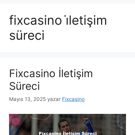
fixcasino i̇letişim
süreci
Fixcasino İletişim
Süreci
Mayıs 13, 2025
yazar
Fixcasino