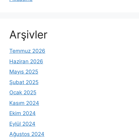
Arşivler
Temmuz 2026
Haziran 2026
Mayıs 2025
Şubat 2025
Ocak 2025
Kasım 2024
Ekim 2024
Eylül 2024
Ağustos 2024