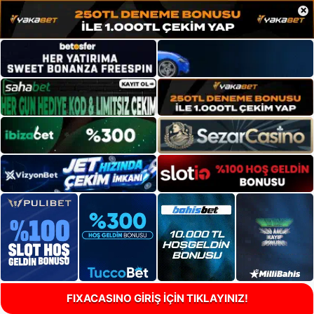
×
FIXACASINO GİRİŞ İÇİN TIKLAYINIZ!