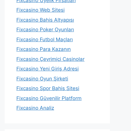
Fixcasino Üyelik Fırsatları
Fixcasino Web Sitesi
Fixcasino Bahis Altyapısı
Fixcasino Poker Oyunları
Fixcasino Futbol Maçları
Fixcasino Para Kazanın
Fixcasino Çevrimiçi Casinolar
Fixcasino Yeni Giriş Adresi
Fixcasino Oyun Şirketi
Fixcasino Spor Bahis Sitesi
Fixcasino Güvenilir Platform
Fixcasino Analiz