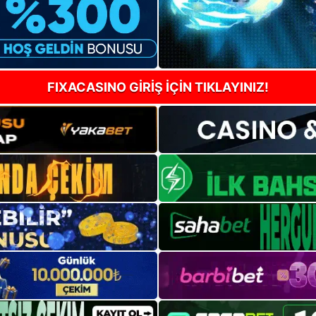
FIXACASINO GİRİŞ İÇİN TIKLAYINIZ!