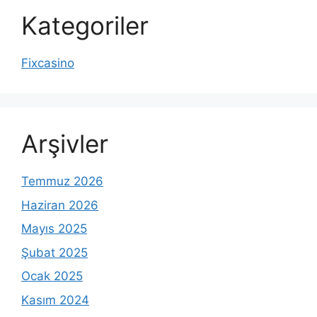
Kategoriler
Fixcasino
Arşivler
Temmuz 2026
Haziran 2026
Mayıs 2025
Şubat 2025
Ocak 2025
Kasım 2024