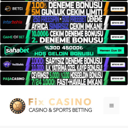
İçeriğe
atla
Menü