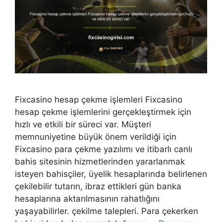
Fixcasino hesap çekme işlemleri Fixcasino
hesap çekme işlemlerini gerçekleştirmek için
hızlı ve etkili bir süreci var. Müşteri
memnuniyetine büyük önem verildiği için
Fixcasino para çekme yazılımı ve itibarlı canlı
bahis sitesinin hizmetlerinden yararlanmak
isteyen bahisçiler, üyelik hesaplarında belirlenen
çekilebilir tutarın, ibraz ettikleri gün banka
hesaplarına aktarılmasının rahatlığını
yaşayabilirler. çekilme talepleri. Para çekerken