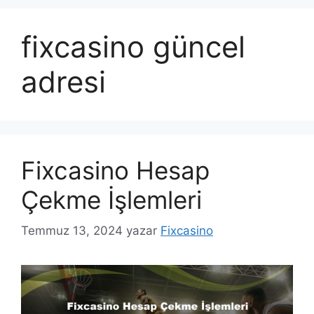
fixcasino güncel
adresi
Fixcasino Hesap
Çekme İşlemleri
Temmuz 13, 2024
yazar
Fixcasino