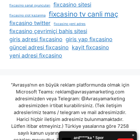
fixcasino sitesi
fixcasino sanal oyuncuları
fixcasino tv canli maç
fixcasino slot kazanma
fixcasino twitter
fixcasino yeni adres
fixcasino çevrimiçi bahis sitesi
giris adresi fixcasino
giris yap fixcasino
güncel adresi fixcasino
kayit fixcasino
yeni adresi fixcasino
"Avrasya'nın en büyük reklam platformunda olmak için
Microsoft Teams:
reklam@avrasyamarketing.com
adresimizden veya Telegram: @Avrasyamarketing
adresimizden irtibat kurabilirsiniz. (Tek iletişim
adreslerimiz teams / telegram ve mail adresimizdir.
Harici hiçbir iletişim adresimiz bulunmamaktadır.
Lütfen itibar etmeyiniz.) Türkiye yasalarına göre 7258
sayılı kanun uyarınca yasa dışı bahis oynamanın
cezaları mevcuttur. Şu an bulunduğunuz site hiç bir