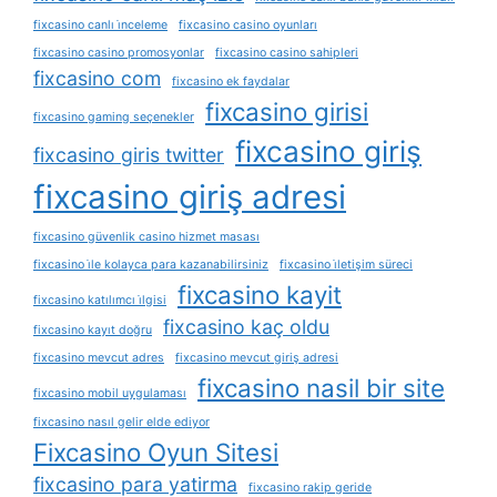
fixcasino canlı i̇nceleme
fixcasino casino oyunları
fixcasino casino promosyonlar
fixcasino casino sahipleri
fixcasino com
fixcasino ek faydalar
fixcasino girisi
fixcasino gaming seçenekler
fixcasino giriş
fixcasino giris twitter
fixcasino giriş adresi
fixcasino güvenlik casino hizmet masası
fixcasino i̇le kolayca para kazanabilirsiniz
fixcasino i̇letişim süreci
fixcasino kayit
fixcasino katılımcı i̇lgisi
fixcasino kaç oldu
fixcasino kayıt doğru
fixcasino mevcut adres
fixcasino mevcut giriş adresi
fixcasino nasil bir site
fixcasino mobil uygulaması
fixcasino nasıl gelir elde ediyor
Fixcasino Oyun Sitesi
fixcasino para yatirma
fixcasino rakip geride