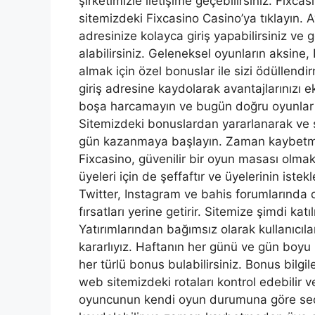
şirketimizle iletişime geçebilirsiniz. Fixc
sitemizdeki Fixcasino Casino’ya tıklayın
adresinize kolayca giriş yapabilirsiniz ve 
alabilirsiniz. Geleneksel oyunların aksine,
almak için özel bonuslar ile sizi ödüllendi
giriş adresine kaydolarak avantajlarınızı
boşa harcamayın ve bugün doğru oyunlar v
Sitemizdeki bonuslardan yararlanarak ve ser
gün kazanmaya başlayın. Zaman kaybetm
Fixcasino, güvenilir bir oyun masası olmak
üyeleri için de şeffaftır ve üyelerinin iste
Twitter, Instagram ve bahis forumlarında
fırsatları yerine getirir. Sitemize şimdi katıl
Yatırımlarından bağımsız olarak kullanıc
kararlıyız. Haftanın her günü ve gün boyu 
her türlü bonus bulabilirsiniz. Bonus bilgi
web sitemizdeki rotaları kontrol edebilir 
oyuncunun kendi oyun durumuna göre seçe