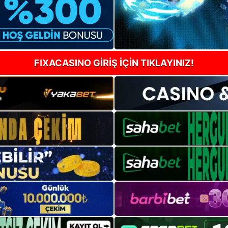
FIXACASINO GİRİŞ İÇİN TIKLAYINIZ!