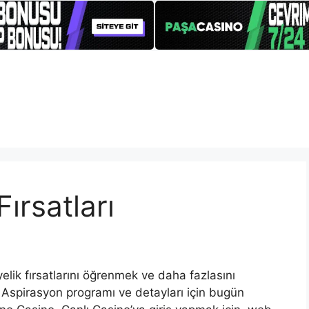
ırsatları
yelik fırsatlarını öğrenmek ve daha fazlasını
n. Aspirasyon programı ve detayları için bugün