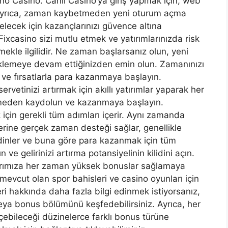
asino Casino. Canlı Casino’ya giriş yapmak için, web
. Ayrıca, zaman kaybetmeden yeni oturum açma
gelecek için kazançlarınızı güvence altına
 Fixcasino sizi mutlu etmek ve yatırımlarınızda risk
rmekle ilgilidir. Ne zaman başlarsanız olun, yeni
 eklemeye devam ettiğinizden emin olun. Zamanınızı
e fırsatlarla para kazanmaya başlayın.
vetinizi artırmak için akıllı yatırımlar yaparak her
eden kaydolun ve kazanmaya başlayın.
 için gerekli tüm adımları içerir. Aynı zamanda
klerine gerçek zaman desteği sağlar, genellikle
 dinler ve buna göre para kazanmak için tüm
ın ve gelirinizi artırma potansiyelinin kilidini açın.
ılarımıza her zaman yüksek bonuslar sağlamaya
mevcut olan spor bahisleri ve casino oyunları için
leri hakkında daha fazla bilgi edinmek istiyorsanız,
veya bonus bölümünü keşfedebilirsiniz. Ayrıca, her
bileceği düzinelerce farklı bonus türüne