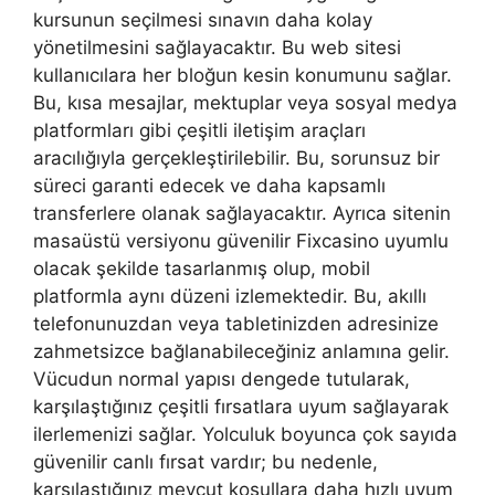
kursunun seçilmesi sınavın daha kolay
yönetilmesini sağlayacaktır. Bu web sitesi
kullanıcılara her bloğun kesin konumunu sağlar.
Bu, kısa mesajlar, mektuplar veya sosyal medya
platformları gibi çeşitli iletişim araçları
aracılığıyla gerçekleştirilebilir. Bu, sorunsuz bir
süreci garanti edecek ve daha kapsamlı
transferlere olanak sağlayacaktır. Ayrıca sitenin
masaüstü versiyonu güvenilir Fixcasino uyumlu
olacak şekilde tasarlanmış olup, mobil
platformla aynı düzeni izlemektedir. Bu, akıllı
telefonunuzdan veya tabletinizden adresinize
zahmetsizce bağlanabileceğiniz anlamına gelir.
Vücudun normal yapısı dengede tutularak,
karşılaştığınız çeşitli fırsatlara uyum sağlayarak
ilerlemenizi sağlar. Yolculuk boyunca çok sayıda
güvenilir canlı fırsat vardır; bu nedenle,
karşılaştığınız mevcut koşullara daha hızlı uyum