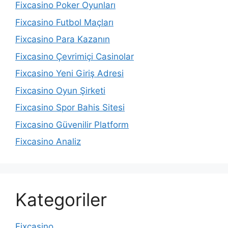
Fixcasino Poker Oyunları
Fixcasino Futbol Maçları
Fixcasino Para Kazanın
Fixcasino Çevrimiçi Casinolar
Fixcasino Yeni Giriş Adresi
Fixcasino Oyun Şirketi
Fixcasino Spor Bahis Sitesi
Fixcasino Güvenilir Platform
Fixcasino Analiz
Kategoriler
Fixcasino