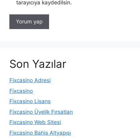
tarayıcıya kaydedilsin.
Son Yazılar
Fixcasino Adresi
Fixcasino
Fixcasino Lisans
Fixcasino Üyelik Fırsatları
Fixcasino Web Sitesi
Fixcasino Bahis Altyapısı