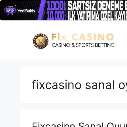
İçeriğe
atla
fixcasino sanal o
Fixcasino Sanal Oyu