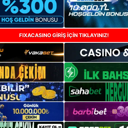
FIXACASINO GİRİŞ İÇİN TIKLAYINIZ!