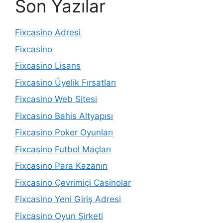
Son Yazılar
Fixcasino Adresi
Fixcasino
Fixcasino Lisans
Fixcasino Üyelik Fırsatları
Fixcasino Web Sitesi
Fixcasino Bahis Altyapısı
Fixcasino Poker Oyunları
Fixcasino Futbol Maçları
Fixcasino Para Kazanın
Fixcasino Çevrimiçi Casinolar
Fixcasino Yeni Giriş Adresi
Fixcasino Oyun Şirketi