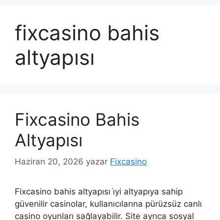
fixcasino bahis
altyapısı
Fixcasino Bahis
Altyapısı
Haziran 20, 2026
yazar
Fixcasino
Fixcasino bahis altyapısı i̇yi altyapıya sahip
güvenilir casinolar, kullanıcılarına pürüzsüz canlı
casino oyunları sağlayabilir. Site ayrıca sosyal