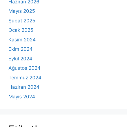
Haziran 2026
Mayıs 2025
Şubat 2025
Ocak 2025
Kasım 2024
Ekim 2024
Eylül 2024
Ağustos 2024
Temmuz 2024
Haziran 2024
Mayıs 2024