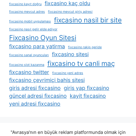
fixcasino kaç oldu
fixcasino kayıt doğru
fixcasino mevcut adres
fixcasino mevcut giriş adresi
fixcasino nasil bir site
fixcasino mobil uygulaması
fixcasino nasıl gelir elde ediyor
Fixcasino Oyun Sitesi
fixcasino para yatirma
fixcasino rakip geride
fixcasino sitesi
fixcasino sanal oyuncuları
fixcasino tv canli maç
fixcasino slot kazanma
fixcasino twitter
fixcasino yeni adres
fixcasino çevrimiçi bahis sitesi
giris adresi fixcasino
giris yap fixcasino
güncel adresi fixcasino
kayit fixcasino
yeni adresi fixcasino
"Avrasya'nın en büyük reklam platformunda olmak için