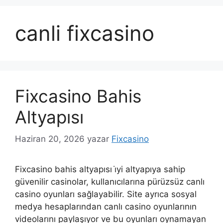
canli fixcasino
Fixcasino Bahis
Altyapısı
Haziran 20, 2026
yazar
Fixcasino
Fixcasino bahis altyapısı i̇yi altyapıya sahip
güvenilir casinolar, kullanıcılarına pürüzsüz canlı
casino oyunları sağlayabilir. Site ayrıca sosyal
medya hesaplarından canlı casino oyunlarının
videolarını paylaşıyor ve bu oyunları oynamayan