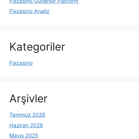
Fixcasino Güvenilir Platform
Fixcasino Analiz
Kategoriler
Fixcasino
Arşivler
Temmuz 2026
Haziran 2026
Mayıs 2025