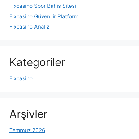
Fixcasino Spor Bahis Sitesi
Fixcasino Güvenilir Platform
Fixcasino Analiz
Kategoriler
Fixcasino
Arşivler
Temmuz 2026