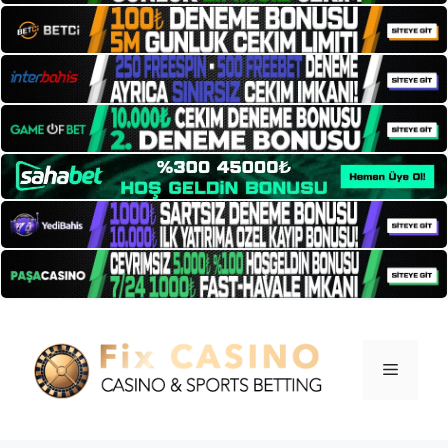
İçeriğe
atla
Menü