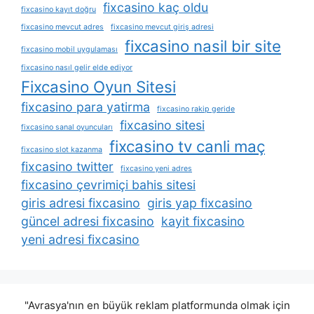
fixcasino kaç oldu
fixcasino kayıt doğru
fixcasino mevcut adres
fixcasino mevcut giriş adresi
fixcasino nasil bir site
fixcasino mobil uygulaması
fixcasino nasıl gelir elde ediyor
Fixcasino Oyun Sitesi
fixcasino para yatirma
fixcasino rakip geride
fixcasino sitesi
fixcasino sanal oyuncuları
fixcasino tv canli maç
fixcasino slot kazanma
fixcasino twitter
fixcasino yeni adres
fixcasino çevrimiçi bahis sitesi
giris adresi fixcasino
giris yap fixcasino
güncel adresi fixcasino
kayit fixcasino
yeni adresi fixcasino
"Avrasya'nın en büyük reklam platformunda olmak için