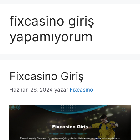
fixcasino giriş
yapamıyorum
Fixcasino Giriş
Haziran 26, 2024
yazar
Fixcasino