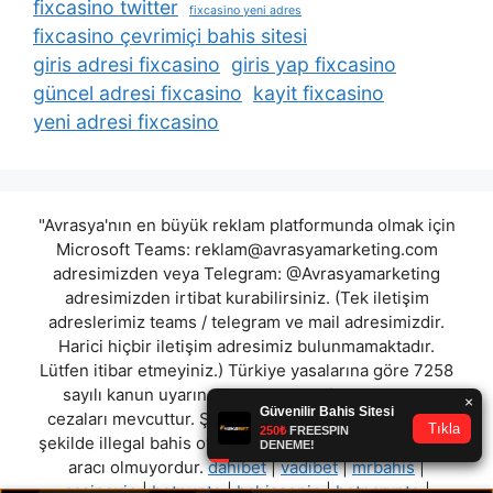
fixcasino twitter
fixcasino yeni adres
fixcasino çevrimiçi bahis sitesi
giris adresi fixcasino
giris yap fixcasino
güncel adresi fixcasino
kayit fixcasino
yeni adresi fixcasino
"Avrasya'nın en büyük reklam platformunda olmak için
Microsoft Teams:
reklam@avrasyamarketing.com
adresimizden veya Telegram: @Avrasyamarketing
adresimizden irtibat kurabilirsiniz. (Tek iletişim
adreslerimiz teams / telegram ve mail adresimizdir.
Harici hiçbir iletişim adresimiz bulunmamaktadır.
Lütfen itibar etmeyiniz.) Türkiye yasalarına göre 7258
sayılı kanun uyarınca yasa dışı bahis oynamanın
cezaları mevcuttur. Şu an bulunduğunuz site hiç bir
şekilde illegal bahis oyunları oynatmıyor ve oynamaya
aracı olmuyordur.
dahibet
|
vadibet
|
mrbahis
|
casinovio
|
betpunto
|
bahissenin
|
betncrypto
|