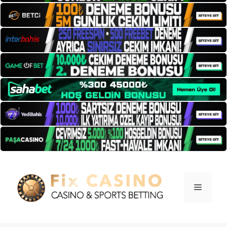
İçeriğe
atla
Menü