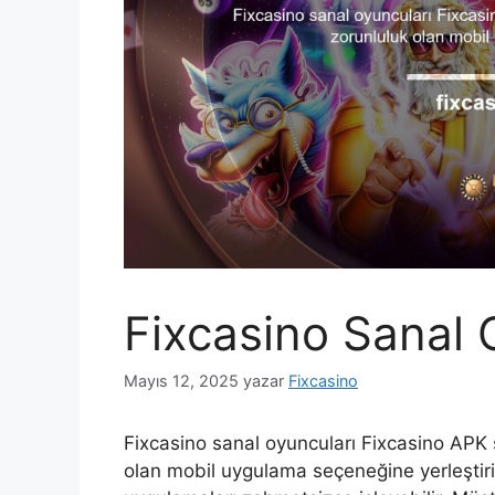
Fixcasino Sanal 
Mayıs 12, 2025
yazar
Fixcasino
Fixcasino sanal oyuncuları Fixcasino APK s
olan mobil uygulama seçeneğine yerleştirir.