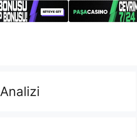
Analizi