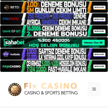
İçeriğe
atla
Menü