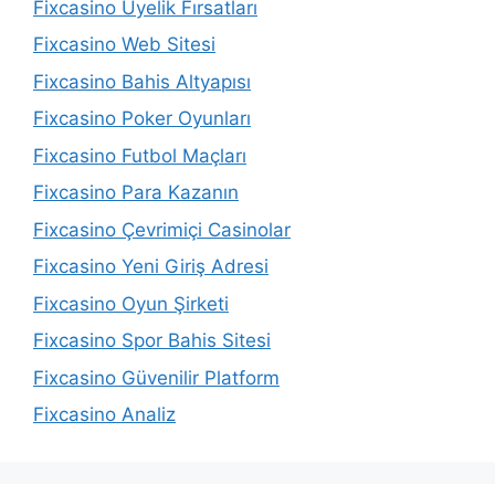
Fixcasino Üyelik Fırsatları
Fixcasino Web Sitesi
Fixcasino Bahis Altyapısı
Fixcasino Poker Oyunları
Fixcasino Futbol Maçları
Fixcasino Para Kazanın
Fixcasino Çevrimiçi Casinolar
Fixcasino Yeni Giriş Adresi
Fixcasino Oyun Şirketi
Fixcasino Spor Bahis Sitesi
Fixcasino Güvenilir Platform
Fixcasino Analiz