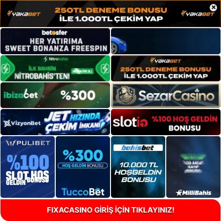
×
FIXACASINO GİRİŞ İÇİN TIKLAYINIZ!