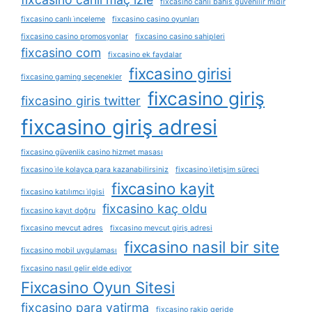
fixcasino canlı bahis güvenilir midir
fixcasino canlı i̇nceleme
fixcasino casino oyunları
fixcasino casino promosyonlar
fixcasino casino sahipleri
fixcasino com
fixcasino ek faydalar
fixcasino girisi
fixcasino gaming seçenekler
fixcasino giriş
fixcasino giris twitter
fixcasino giriş adresi
fixcasino güvenlik casino hizmet masası
fixcasino i̇le kolayca para kazanabilirsiniz
fixcasino i̇letişim süreci
fixcasino kayit
fixcasino katılımcı i̇lgisi
fixcasino kaç oldu
fixcasino kayıt doğru
fixcasino mevcut adres
fixcasino mevcut giriş adresi
fixcasino nasil bir site
fixcasino mobil uygulaması
fixcasino nasıl gelir elde ediyor
Fixcasino Oyun Sitesi
fixcasino para yatirma
fixcasino rakip geride