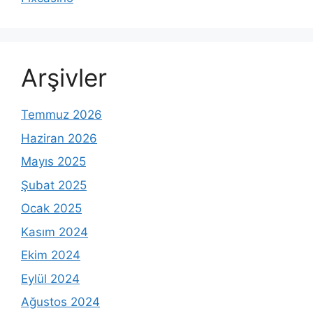
Arşivler
Temmuz 2026
Haziran 2026
Mayıs 2025
Şubat 2025
Ocak 2025
Kasım 2024
Ekim 2024
Eylül 2024
Ağustos 2024