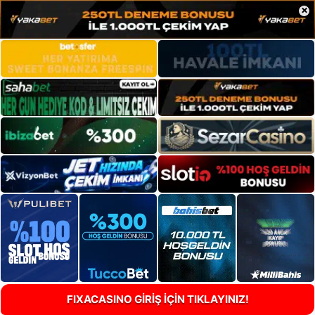
×
FIXACASINO GİRİŞ İÇİN TIKLAYINIZ!