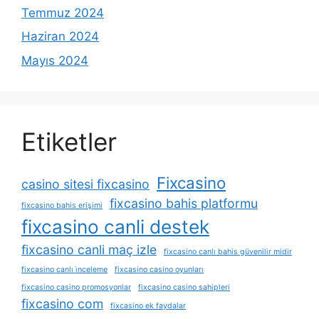
Temmuz 2024
Haziran 2024
Mayıs 2024
Etiketler
Fixcasino
casino sitesi fixcasino
fixcasino bahis platformu
fixcasino bahis erişimi
fixcasino canli destek
fixcasino canli maç izle
fixcasino canlı bahis güvenilir midir
fixcasino canlı i̇nceleme
fixcasino casino oyunları
fixcasino casino promosyonlar
fixcasino casino sahipleri
fixcasino com
fixcasino ek faydalar