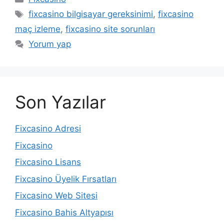
Etiketler
fixcasino bilgisayar gereksinimi
,
fixcasino
maç izleme
,
fixcasino site sorunları
Yorum yap
Son Yazılar
Fixcasino Adresi
Fixcasino
Fixcasino Lisans
Fixcasino Üyelik Fırsatları
Fixcasino Web Sitesi
Fixcasino Bahis Altyapısı