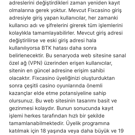
adreslerini değiştirdikleri zaman yeniden kayıt
olmalarına gerek yoktur. Mevcut Fixcasino giriş
adresiyle giriş yapan kullanıcılar, her zamanki
kullanıcı adı ve şifrelerini girerek tüm işlemlerini
kolaylıkla tamamlayabilirler. Mevcut giriş adresi
değiştirilirse ve eski giriş adresi hala
kullanılıyorsa BTK hatası daha sonra
belirlenecektir. Bu senaryoda web sitesine sanal
özel ağ (VPN) üzerinden erişen kullanıcılar,
sitenin en güncel adresine erişim sahibi
olacaktır. Fixcasino üyeliğinizi oluşturduktan
sonra çeşitli casino oyunlarında önemli
kazançlar elde etme potansiyeline sahip
olursunuz. Bu web sitesinin tasarımı basit ve
gezinmesi kolaydır. Bunun sonucunda kayıt
işlemi herkes tarafından hızlı bir şekilde
tamamlanabilmektedir. Üyelik programına
katılmak için 18 yaşında veya daha büyük ve 19