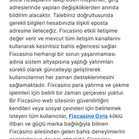
adreslerinde yapılan değişikliklerden anında
bildirim alacaktır. Talebiniz doğrultusunda
gerekli bilgileri hesabınızla ilişkili eposta
adresine ileteceğiz. Fixcasino etkili iletişime
değer verir ve mevcut tüm iletişim kanallarını
kullanarak kesintisiz bahis eğlencesi sağlar.
Fixcasino herhangi bir sorun yaşanmaması
adına sistem altyapısına yaptığı yatırımları
sürekli olarak güncelleyip geliştirerek
kullanıcılarının her zaman desteklenmesini
sağlamaktadır. Fixcasino para yatırma ve çekme
işlemleri için belirli bir zaman çerçevesi yoktur.
Bir Fixcasino web sitesinin güvenilirliğini
kendileri veya sosyal çevreleri için belirlemek
isteyen tüm kullanıcılar,
Fixcasino Giriş
köklü
itibarı ve güçlü marka bağlılığıyla bilinen
Fixcasino ailesinden gelen bahis deneyimlerini