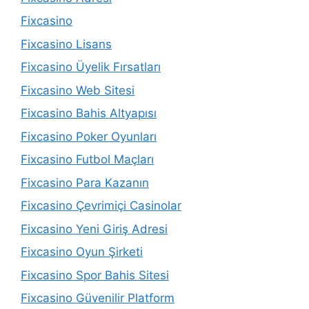
Fixcasino
Fixcasino Lisans
Fixcasino Üyelik Fırsatları
Fixcasino Web Sitesi
Fixcasino Bahis Altyapısı
Fixcasino Poker Oyunları
Fixcasino Futbol Maçları
Fixcasino Para Kazanın
Fixcasino Çevrimiçi Casinolar
Fixcasino Yeni Giriş Adresi
Fixcasino Oyun Şirketi
Fixcasino Spor Bahis Sitesi
Fixcasino Güvenilir Platform