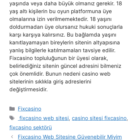
yaşında veya daha büyük olmanız gerekir. 18
yaş altı kişilerin bu oyun platformuna üye
olmalarına izin verilmemektedir. 18 yaşını
doldurmadan üye olursanız hukuki sonuçlarla
karşı karşıya kalırsınız. Bu bağlamda yaşını
kanıtlayamayan bireylerin sitenin altyapısına
yanlış bilgilerle katılmamaları tavsiye edilir.
Fixcasino topluluğunun bir üyesi olarak,
belirlediğiniz sitenin güncel adresini bilmeniz
çok önemlidir. Bunun nedeni casino web
sitelerinin sıklıkla giriş adreslerini
değiştirmesidir.
Kategoriler
Fixcasino
Etiketler
fixcasino web sitesi
,
casino sitesi fixcasino
,
fixcasino sektörü
Fixcasino Web Sitesine Güvenebilir Miyim