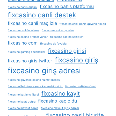
fixcasino bahis platformu
fixcasino bahis erişimi
fixcasino canli destek
fixcasino canli maç izle
fixcasino canlı bahis güvenilir midir
fixcasino canlı i̇nceleme
fixcasino casino oyunları
fixcasino casino promosyonlar
fixcasino casino sahipleri
fixcasino com
fixcasino ek faydalar
fixcasino girisi
fixcasino gaming seçenekler
fixcasino giriş
fixcasino giris twitter
fixcasino giriş adresi
fixcasino güvenlik casino hizmet masası
fixcasino i̇le kolayca para kazanabilirsiniz
fixcasino i̇letişim süreci
fixcasino kayit
fixcasino katılımcı i̇lgisi
fixcasino kaç oldu
fixcasino kayıt doğru
fixcasino mevcut adres
fixcasino mevcut giriş adresi
fixcasino nasil bir site