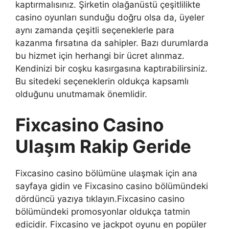
kaptırmalısınız. Şirketin olağanüstü çeşitlilikte
casino oyunları sunduğu doğru olsa da, üyeler
aynı zamanda çeşitli seçeneklerle para
kazanma fırsatına da sahipler. Bazı durumlarda
bu hizmet için herhangi bir ücret alınmaz.
Kendinizi bir coşku kasırgasına kaptırabilirsiniz.
Bu sitedeki seçeneklerin oldukça kapsamlı
olduğunu unutmamak önemlidir.
Fixcasino Casino
Ulaşım Rakip Geride
Fixcasino casino bölümüne ulaşmak için ana
sayfaya gidin ve Fixcasino casino bölümündeki
dördüncü yazıya tıklayın.Fixcasino casino
bölümündeki promosyonlar oldukça tatmin
edicidir. Fixcasino ve jackpot oyunu en popüler