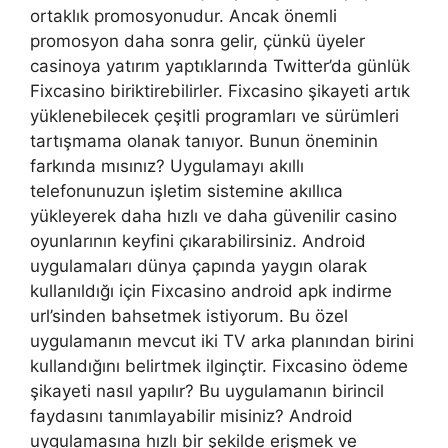
ortaklık promosyonudur. Ancak önemli
promosyon daha sonra gelir, çünkü üyeler
casinoya yatırım yaptıklarında Twitter’da günlük
Fixcasino biriktirebilirler. Fixcasino şikayeti artık
yüklenebilecek çeşitli programları ve sürümleri
tartışmama olanak tanıyor. Bunun öneminin
farkında mısınız? Uygulamayı akıllı
telefonunuzun işletim sistemine akıllıca
yükleyerek daha hızlı ve daha güvenilir casino
oyunlarının keyfini çıkarabilirsiniz. Android
uygulamaları dünya çapında yaygın olarak
kullanıldığı için Fixcasino android apk indirme
url’sinden bahsetmek istiyorum. Bu özel
uygulamanın mevcut iki TV arka planından birini
kullandığını belirtmek ilginçtir. Fixcasino ödeme
şikayeti nasıl yapılır? Bu uygulamanın birincil
faydasını tanımlayabilir misiniz? Android
uygulamasına hızlı bir şekilde erişmek ve